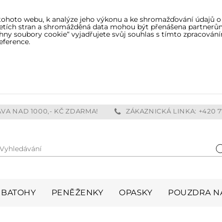
tohoto webu, k analýze jeho výkonu a ke shromažďování údajů o
třetích stran a shromážděná data mohou být přenášena partnerů
ny soubory cookie“ vyjadřujete svůj souhlas s tímto zpracování
eference.
VA NAD 1000,- KČ ZDARMA!
ZÁKAZNICKÁ LINKA: +420 7
Vyhledávání
H
BATOHY
PENĚŽENKY
OPASKY
POUZDRA NA