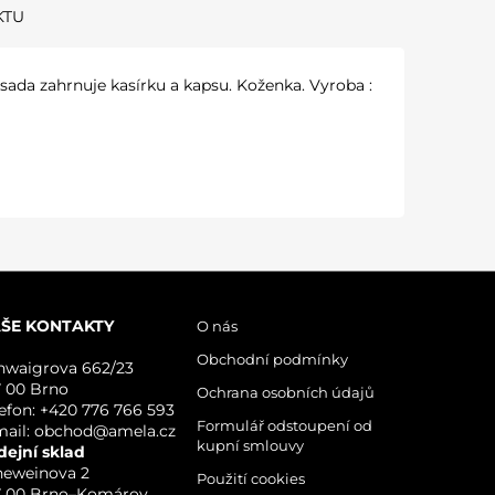
KTU
ada zahrnuje kasírku a kapsu. Koženka. Vyroba :
ŠE KONTAKTY
O nás
Obchodní podmínky
hwaigrova 662/23
7 00 Brno
Ochrana osobních údajů
lefon: +420 776 766 593
Formulář odstoupení od
mail: obchod@amela.cz
kupní smlouvy
dejní sklad
neweinova 2
Použití cookies
7 00 Brno–Komárov