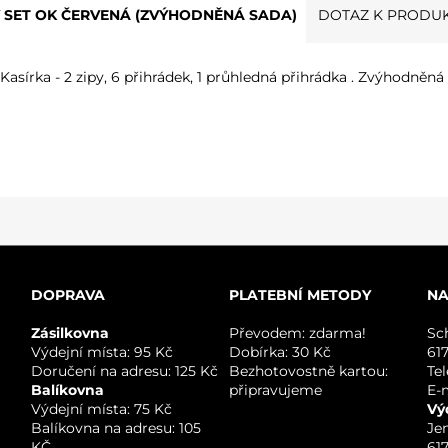
Ý SET OK ČERVENÁ (ZVÝHODNĚNÁ SADA)
DOTAZ K PRODU
ka - 2 zipy, 6 přihrádek, 1 průhledná přihrádka . Zvýhodněná s
DOPRAVA
PLATEBNÍ METODY
NA
Zásilkovna
Převodem: zdarma!
Sc
Výdejní místa: 95 Kč
Dobírka: 30 Kč
61
Doručení na adresu: 125 Kč
Bezhotovostně kartou:
Te
Balíkovna
připravujeme
E-
Výdejní místa: 75 Kč
Vý
Balíkovna na adresu: 105
Je
KČ
61