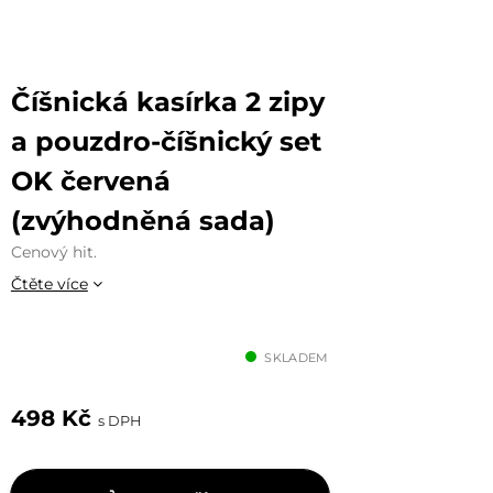
Číšnická kasírka 2 zipy
a pouzdro-číšnický set
OK červená
(zvýhodněná sada)
Cenový hit.
Čtěte více
SKLADEM
498 Kč
s DPH