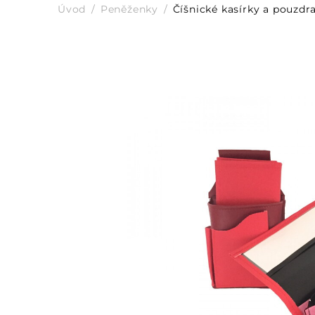
Úvod
Peněženky
Číšnické kasírky a pouzdr