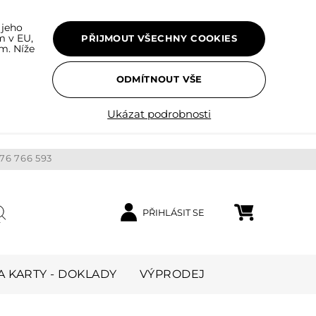
 jeho
m v EU,
PŘIJMOUT VŠECHNY COOKIES
m. Níže
ODMÍTNOUT VŠE
Ukázat podrobnosti
76 766 593
PŘIHLÁSIT SE
Nákupní košík
ledat
 KARTY - DOKLADY
VÝPRODEJ