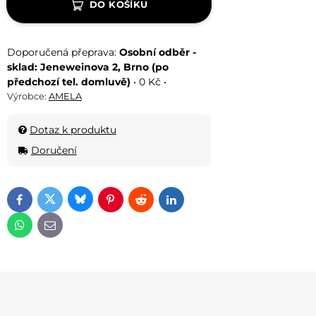
DO KOŠÍKU
Osobní odběr -
sklad: Jeneweinova 2, Brno (po
předchozí tel. domluvě)
•
0 Kč
•
Výrobce:
AMELA
Dotaz k produktu
Doručení
Bluesky
Twitter
Facebook
Pinterest
Reddit
LinkedIn
WhatsApp
E-mail