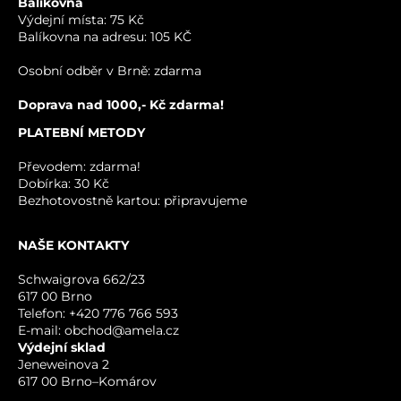
Balíkovna
Výdejní místa: 75 Kč
Balíkovna na adresu: 105 KČ
VÁŠ DOTAZ K PRODUKTU
Osobní odběr v Brně: zdarma
Doprava nad 1000,- Kč zdarma!
PLATEBNÍ METODY
Převodem: zdarma!
Dobírka: 30 Kč
Bezhotovostně kartou: připravujeme
NAŠE KONTAKTY
ODESLAT
Schwaigrova 662/23
617 00 Brno
Telefon: +420 776 766 593
E-mail: obchod@amela.cz
Výdejní sklad
Jeneweinova 2
617 00 Brno–Komárov