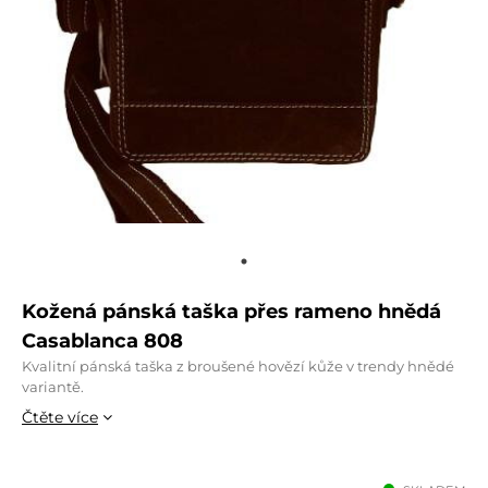
Kožená pánská taška přes rameno hnědá
Casablanca 808
Kvalitní pánská taška z broušené hovězí kůže v trendy hnědé
variantě.
Čtěte více