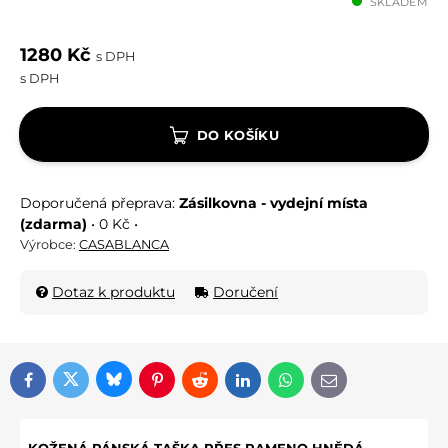
SKLADEM
1280 Kč
s DPH
s DPH
DO KOŠÍKU
Zásilkovna - vydejní místa
(zdarma)
•
0 Kč
•
Výrobce:
CASABLANCA
Dotaz k produktu
Doručení
Bluesky
Twitter
Facebook
Pinterest
Reddit
LinkedIn
WhatsApp
E-mail