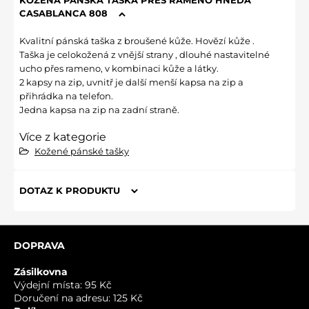
KOŽENÁ PÁNSKÁ TAŠKA PŘES RAMENO HNĚDÁ
CASABLANCA 808
Kvalitní pánská taška z broušené kůže. Hovězí kůže .
Taška je celokožená z vnější strany , dlouhé nastavitelné
ucho přes rameno, v kombinaci kůže a látky.
2 kapsy na zip, uvnitř je další menší kapsa na zip a
přihrádka na telefon.
Jedna kapsa na zip na zadní straně.
Více z kategorie
Kožené pánské tašky
DOTAZ K PRODUKTU
Nový dotaz k produktu
DOPRAVA
JMÉNO
Zásilkovna
Výdejní místa: 95 Kč
Doručení na adresu: 125 Kč
VÁŠ E-MAIL