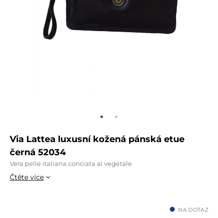
Via Lattea luxusní kožená pánská etue
černá 52034
Vera pelle italiana conciata al vegetale
Čtěte více
NA DOTAZ