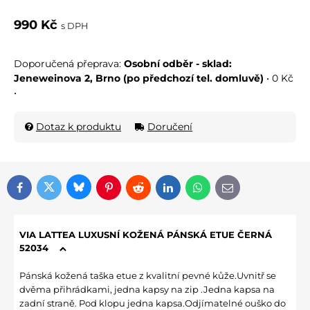
990 Kč
s DPH
Osobní odběr - sklad:
Jeneweinova 2, Brno (po předchozí tel. domluvě)
•
0 Kč
•
Dotaz k produktu
Doručení
Bluesky
Twitter
Facebook
Pinterest
Reddit
LinkedIn
WhatsApp
E-mail
VIA LATTEA LUXUSNÍ KOŽENÁ PÁNSKÁ ETUE ČERNÁ
52034
Pánská kožená taška etue z kvalitní pevné kůže.Uvnitř se
dvěma přihrádkami, jedna kapsy na zip .Jedna kapsa na
zadní straně. Pod klopu jedna kapsa.Odjímatelné ouško do