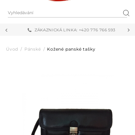
Vyhledávání
Hled
ZÁKAZNICKÁ LINKA: +420 776 766 593
Úvod
Pánské
Kožené panské tašky