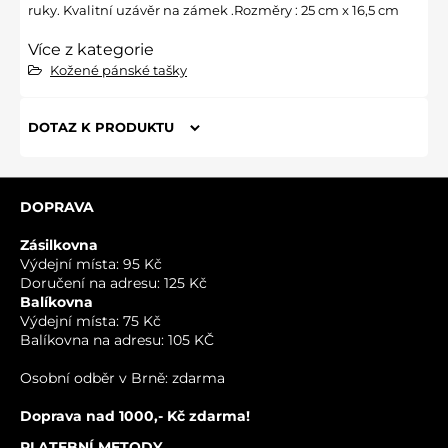
ruky. Kvalitní uzávěr na zámek .Rozměry : 25 cm x 16,5 cm
Více z kategorie
Kožené pánské tašky
DOTAZ K PRODUKTU
Nový dotaz k produktu
DOPRAVA
JMÉNO
Zásilkovna
Výdejní místa: 95 Kč
Doručení na adresu: 125 Kč
VÁŠ E-MAIL
Balíkovna
Výdejní místa: 75 Kč
Balíkovna na adresu: 105 KČ
VÁŠ DOTAZ K PRODUKTU
Osobní odběr v Brně: zdarma
Doprava nad 1000,- Kč zdarma!
PLATEBNÍ METODY