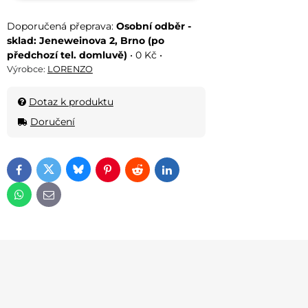
Osobní odběr -
sklad: Jeneweinova 2, Brno (po
předchozí tel. domluvě)
•
0 Kč
•
Výrobce:
LORENZO
Dotaz k produktu
Doručení
Bluesky
Twitter
Facebook
Pinterest
Reddit
LinkedIn
WhatsApp
E-mail