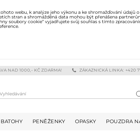
tohoto webu, k analýze jeho výkonu a ke shromažďování údajů o
třetích stran a shromážděná data mohou být přenášena partnerů
ny soubory cookie“ vyjadřujete svůj souhlas s tímto zpracování
eference.
VA NAD 1000,- KČ ZDARMA!
ZÁKAZNICKÁ LINKA: +420 7
Vyhledávání
H
BATOHY
PENĚŽENKY
OPASKY
POUZDRA NA