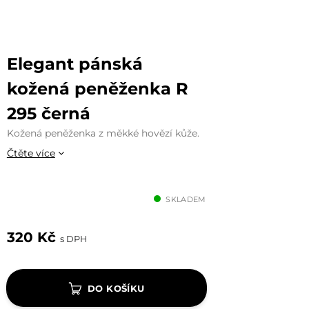
Elegant pánská
kožená peněženka R
295 černá
Kožená peněženka z měkké hovězí kůže.
Čtěte více
SKLADEM
320 Kč
s DPH
DO KOŠÍKU