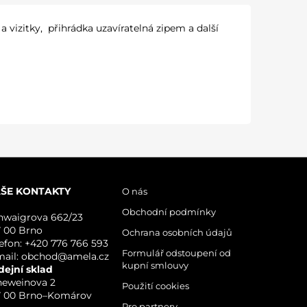
vizitky, přihrádka uzavíratelná zipem a další
ŠE KONTAKTY
O nás
Obchodní podmínky
hwaigrova 662/23
7 00 Brno
Ochrana osobních údajů
lefon: +420 776 766 593
Formulář odstoupení od
mail: obchod@amela.cz
kupní smlouvy
dejní sklad
neweinova 2
Použití cookies
7 00 Brno–Komárov
Pro partnery