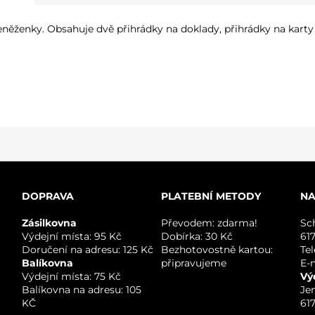
ěženky. Obsahuje dvě přihrádky na doklady, přihrádky na karty a 
DOPRAVA
PLATEBNÍ METODY
NA
Zásilkovna
Převodem: zdarma!
Sc
Výdejní místa: 95 Kč
Dobírka: 30 Kč
61
Doručení na adresu: 125 Kč
Bezhotovostně kartou:
Te
Balíkovna
připravujeme
E-
Výdejní místa: 75 Kč
Vý
Balíkovna na adresu: 105
Je
KČ
61