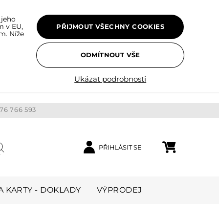
 jeho
m v EU,
PŘIJMOUT VŠECHNY COOKIES
m. Níže
ODMÍTNOUT VŠE
Ukázat podrobnosti
76 766 593
PŘIHLÁSIT SE
Nákupní košík
ledat
 KARTY - DOKLADY
VÝPRODEJ