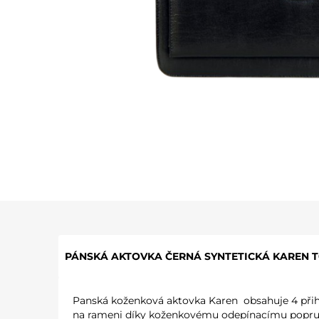
PÁNSKÁ AKTOVKA ČERNÁ SYNTETICKÁ KAREN T0
Panská koženková aktovka Karen obsahuje 4 přihrád
na rameni díky koženkovému odepínacímu popruhu, 