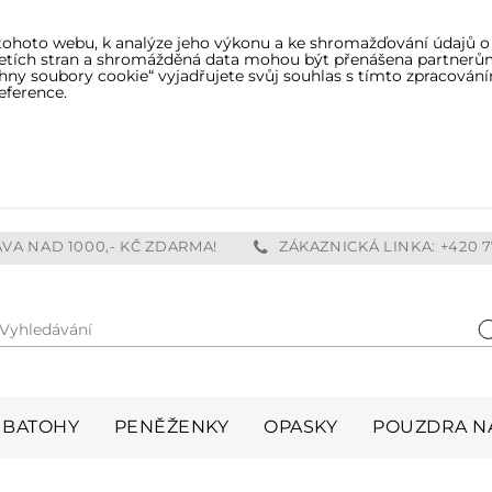
tohoto webu, k analýze jeho výkonu a ke shromažďování údajů o
třetích stran a shromážděná data mohou být přenášena partnerů
ny soubory cookie“ vyjadřujete svůj souhlas s tímto zpracování
eference.
VA NAD 1000,- KČ ZDARMA!
ZÁKAZNICKÁ LINKA: +420 7
Vyhledávání
H
BATOHY
PENĚŽENKY
OPASKY
POUZDRA NA