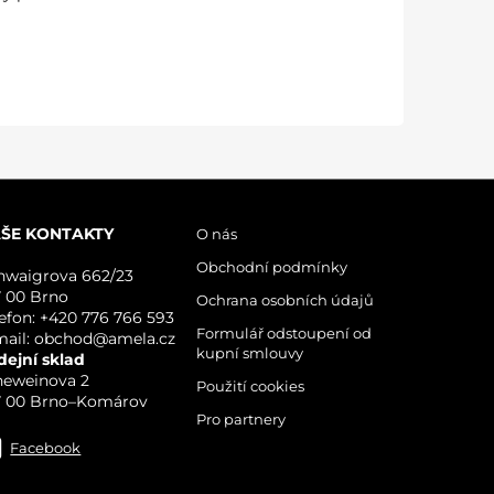
ŠE KONTAKTY
O nás
Obchodní podmínky
hwaigrova 662/23
7 00 Brno
Ochrana osobních údajů
lefon: +420 776 766 593
Formulář odstoupení od
mail: obchod@amela.cz
kupní smlouvy
dejní sklad
neweinova 2
Použití cookies
7 00 Brno–Komárov
Pro partnery
Facebook