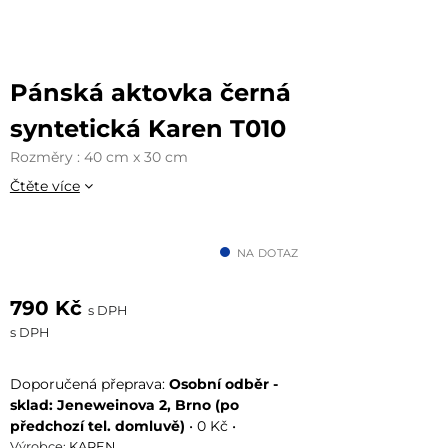
Pánská aktovka černá
syntetická Karen T010
Rozměry : 40 cm x 30 cm
Čtěte více
NA DOTAZ
790 Kč
s DPH
s DPH
Osobní odběr -
sklad: Jeneweinova 2, Brno (po
předchozí tel. domluvě)
•
0 Kč
•
Výrobce:
KAREN