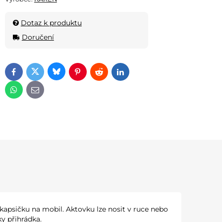
Dotaz k produktu
Doručení
Bluesky
Twitter
Facebook
Pinterest
Reddit
LinkedIn
WhatsApp
E-mail
 kapsičku na mobil. Aktovku lze nosit v ruce nebo
y přihrádka.