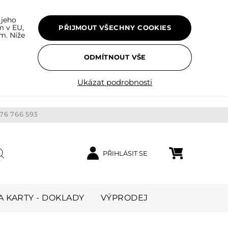
 jeho
m v EU,
PŘIJMOUT VŠECHNY COOKIES
m. Níže
ODMÍTNOUT VŠE
Ukázat podrobnosti
76 766 593
PŘIHLÁSIT SE
Nákupní košík
ledat
 KARTY - DOKLADY
VÝPRODEJ