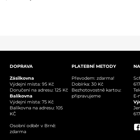
DOPRAVA
PLATEBNÍ METODY
NA
Zásilkovna
Převodem: zdarma!
Sc
Výdejní místa: 95 Kč
Dobírka: 30 Kč
61
Doručení na adresu: 125 Kč
Bezhotovostně kartou:
Te
Balíkovna
připravujeme
E-
Výdejní místa: 75 Kč
Vý
Balíkovna na adresu: 105
Je
KČ
61
Osobní odběr v Brně:
zdarma