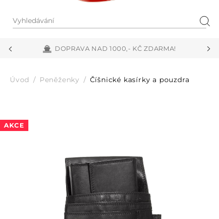
Vyhledávání
Hled
DOPRAVA NAD 1000,- KČ ZDARMA!
Úvod
Peněženky
Číšnické kasírky a pouzdra
AKCE