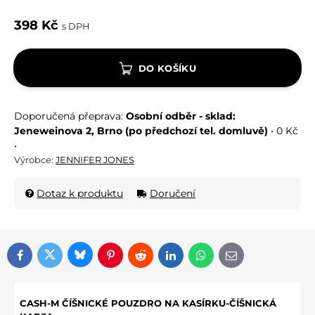
398 Kč
s DPH
DO KOŠÍKU
Osobní odběr - sklad:
Jeneweinova 2, Brno (po předchozí tel. domluvě)
•
0 Kč
•
Výrobce:
JENNIFER JONES
Dotaz k produktu
Doručení
Bluesky
Twitter
Facebook
Pinterest
Reddit
LinkedIn
WhatsApp
E-mail
CASH-M ČÍŠNICKÉ POUZDRO NA KASÍRKU-ČÍŠNICKÁ