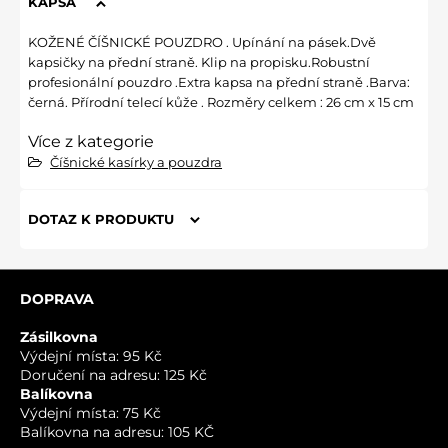
KAPSA
KOŽENÉ ČÍŠNICKÉ POUZDRO . Upínání na pásek.Dvě
kapsičky na přední straně. Klip na propisku.Robustní
profesionální pouzdro .Extra kapsa na přední straně .Barva:
černá. Přírodní telecí kůže . Rozměry celkem : 26 cm x 15 cm
Více z kategorie
Číšnické kasírky a pouzdra
DOTAZ K PRODUKTU
Nový dotaz k produktu
DOPRAVA
JMÉNO
Zásilkovna
Výdejní místa: 95 Kč
Doručení na adresu: 125 Kč
VÁŠ E-MAIL
Balíkovna
Výdejní místa: 75 Kč
Balíkovna na adresu: 105 KČ