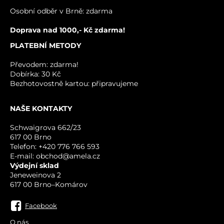
VÁŠ DOTAZ K PRODUKTU
Osobní odběr v Brně: zdarma
Doprava nad 1000,- Kč zdarma!
PLATEBNÍ METODY
Převodem: zdarma!
Dobírka: 30 Kč
Bezhotovostně kartou: připravujeme
NAŠE KONTAKTY
ODESLAT
Schwaigrova 662/23
617 00 Brno
Telefon: +420 776 766 593
E-mail: obchod@amela.cz
Výdejní sklad
Jeneweinova 2
617 00 Brno–Komárov
Facebook
O nás