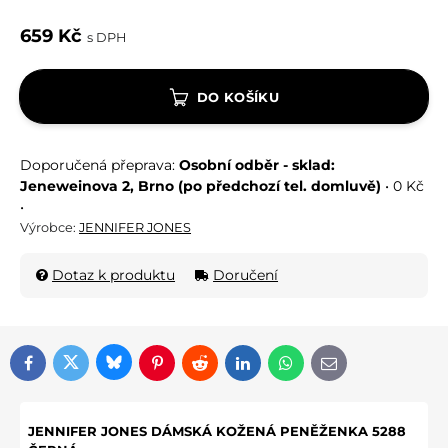
659 Kč
s DPH
DO KOŠÍKU
Osobní odběr - sklad:
Jeneweinova 2, Brno (po předchozí tel. domluvě)
•
0 Kč
•
Výrobce:
JENNIFER JONES
Dotaz k produktu
Doručení
Bluesky
Twitter
Facebook
Pinterest
Reddit
LinkedIn
WhatsApp
E-mail
JENNIFER JONES DÁMSKÁ KOŽENÁ PENĚŽENKA 5288