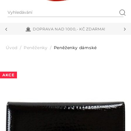
Vyhledávání
Hled
DOPRAVA NAD 1000,- KČ ZDARMA!
Úvod
Peněženky
Peněženky dámské
AKCE