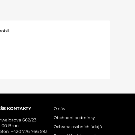
obil.
ŠE KONTAKTY
O nás
Obchodní podmínky
hwaigrova 662/23
7 00 Brno
Ochrana osobních údajů
lefon: +420 776 766 593