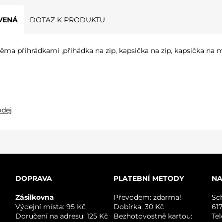
VENÁ
DOTAZ K PRODUKTU
ma přihrádkami ,přihádka na zip, kapsička na zip, kapsička na m
odej
DOPRAVA
PLATEBNÍ METODY
NA
Zásilkovna
Převodem: zdarma!
Sc
Výdejní místa: 95 Kč
Dobírka: 30 Kč
61
Doručení na adresu: 125 Kč
Bezhotovostně kartou:
Te