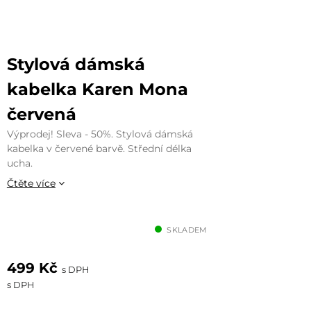
Stylová dámská
kabelka Karen Mona
červená
Výprodej! Sleva - 50%. Stylová dámská
kabelka v červené barvě. Střední délka
ucha.
Čtěte více
SKLADEM
499 Kč
s DPH
s DPH