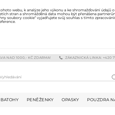
tohoto webu, k analýze jeho výkonu a ke shromažďování údajů o
třetích stran a shromážděná data mohou být přenášena partnerů
ny soubory cookie“ vyjadřujete svůj souhlas s tímto zpracování
eference.
VA NAD 1000,- KČ ZDARMA!
ZÁKAZNICKÁ LINKA: +420 7
Vyhledávání
H
BATOHY
PENĚŽENKY
OPASKY
POUZDRA NA