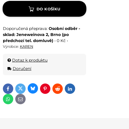
DO KOŠÍKU
Osobní odběr -
sklad: Jeneweinova 2, Brno (po
předchozí tel. domluvě)
•
0 Kč
•
Výrobce:
KAREN
Dotaz k produktu
Doručení
Bluesky
Twitter
Facebook
Pinterest
Reddit
LinkedIn
WhatsApp
E-mail