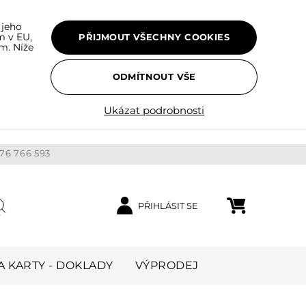
 jeho
m v EU,
PŘIJMOUT VŠECHNY COOKIES
m. Níže
ODMÍTNOUT VŠE
Ukázat podrobnosti
76 766 593
PŘIHLÁSIT SE
Nákupní košík
ledat
 KARTY - DOKLADY
VÝPRODEJ