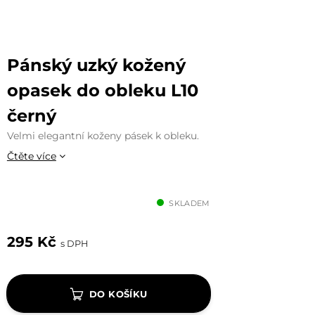
Pánský uzký kožený
opasek do obleku L10
černý
Velmi elegantní koženy pásek k obleku.
Čtěte více
SKLADEM
295 Kč
s DPH
DO KOŠÍKU