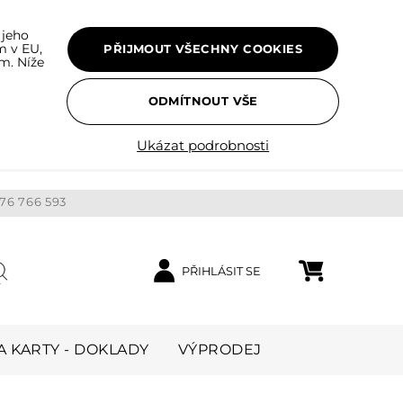
 jeho
m v EU,
PŘIJMOUT VŠECHNY COOKIES
m. Níže
ODMÍTNOUT VŠE
Ukázat podrobnosti
76 766 593
PŘIHLÁSIT SE
Nákupní košík
ledat
 KARTY - DOKLADY
VÝPRODEJ