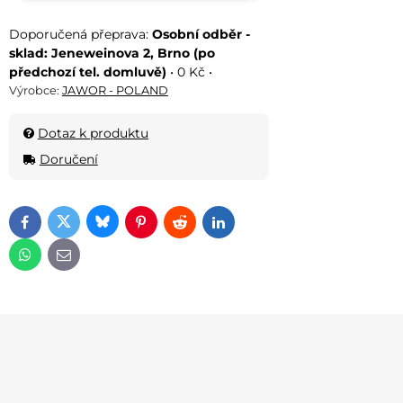
Osobní odběr -
sklad: Jeneweinova 2, Brno (po
předchozí tel. domluvě)
•
0 Kč
•
Výrobce:
JAWOR - POLAND
Dotaz k produktu
Doručení
Bluesky
Twitter
Facebook
Pinterest
Reddit
LinkedIn
WhatsApp
E-mail