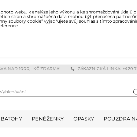
tohoto webu, k analýze jeho výkonu a ke shromažďování údajů o
třetích stran a shromážděná data mohou být přenášena partnerů
ny soubory cookie“ vyjadřujete svůj souhlas s tímto zpracování
eference.
VA NAD 1000,- KČ ZDARMA!
ZÁKAZNICKÁ LINKA: +420 7
Vyhledávání
H
BATOHY
PENĚŽENKY
OPASKY
POUZDRA NA