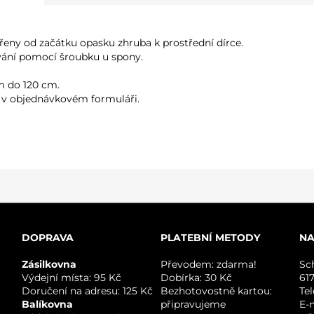
eny od začátku opasku zhruba k prostřední dírce.
ání pomocí šroubku u spony.
m do 120 cm.
 v objednávkovém formuláři.
DOPRAVA
PLATEBNÍ METODY
NA
Zásilkovna
Převodem: zdarma!
Sc
Výdejní místa: 95 Kč
Dobírka: 30 Kč
61
Doručení na adresu: 125 Kč
Bezhotovostně kartou:
Te
Balíkovna
připravujeme
E-