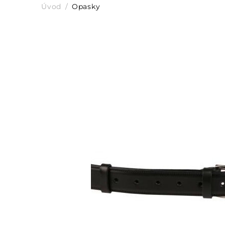
Úvod
Opasky