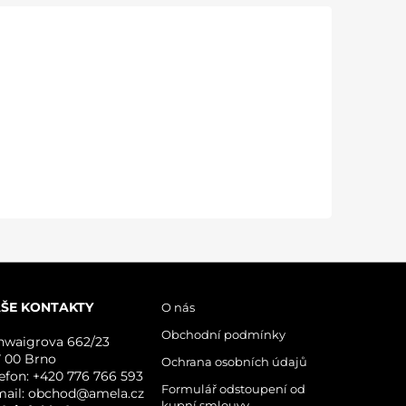
ŠE KONTAKTY
O nás
Obchodní podmínky
hwaigrova 662/23
7 00 Brno
Ochrana osobních údajů
lefon: +420 776 766 593
Formulář odstoupení od
mail: obchod@amela.cz
kupní smlouvy