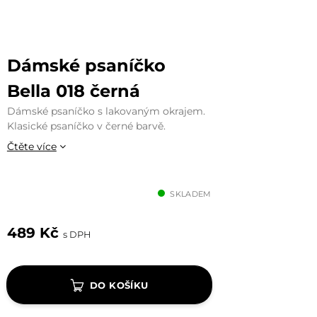
Dámské psaníčko
Bella 018 černá
Dámské psaníčko s lakovaným okrajem.
Klasické psaníčko v černé barvě.
Čtěte více
SKLADEM
489 Kč
s DPH
DO KOŠÍKU