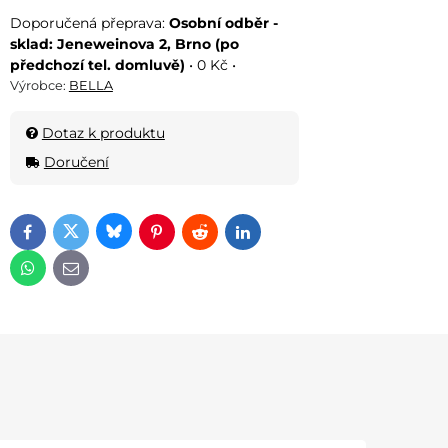
Osobní odběr -
sklad: Jeneweinova 2, Brno (po
předchozí tel. domluvě)
•
0 Kč
•
Výrobce:
BELLA
Dotaz k produktu
Doručení
Bluesky
Twitter
Facebook
Pinterest
Reddit
LinkedIn
WhatsApp
E-mail