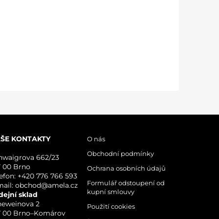
ŠE KONTAKTY
O nás
Obchodní podmínky
hwaigrova 662/23
7 00 Brno
Ochrana osobních údajů
lefon: +420 776 766 593
Formulář odstoupení od
mail: obchod@amela.cz
kupní smlouvy
dejní sklad
neweinova 2
Použití cookies
7 00 Brno–Komárov