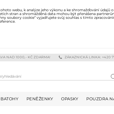
tohoto webu, k analýze jeho výkonu a ke shromažďování údajů o
třetích stran a shromážděná data mohou být přenášena partnerů
ny soubory cookie“ vyjadřujete svůj souhlas s tímto zpracování
eference.
VA NAD 1000,- KČ ZDARMA!
ZÁKAZNICKÁ LINKA: +420 7
Vyhledávání
H
BATOHY
PENĚŽENKY
OPASKY
POUZDRA NA