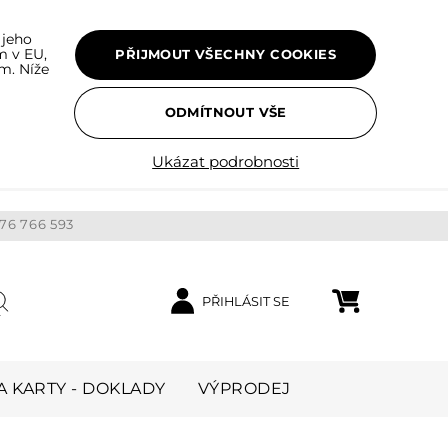
 jeho
m v EU,
PŘIJMOUT VŠECHNY COOKIES
m. Níže
ODMÍTNOUT VŠE
Ukázat podrobnosti
76 766 593
PŘIHLÁSIT SE
Nákupní košík
ledat
 KARTY - DOKLADY
VÝPRODEJ