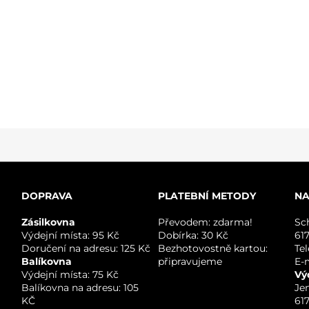
DOPRAVA
PLATEBNÍ METODY
NA
Zásilkovna
Převodem: zdarma!
Sc
Výdejní místa: 95 Kč
Dobírka: 30 Kč
61
Doručení na adresu: 125 Kč
Bezhotovostně kartou:
Te
Balíkovna
připravujeme
E-
Výdejní místa: 75 Kč
Vý
Balíkovna na adresu: 105
Je
KČ
61