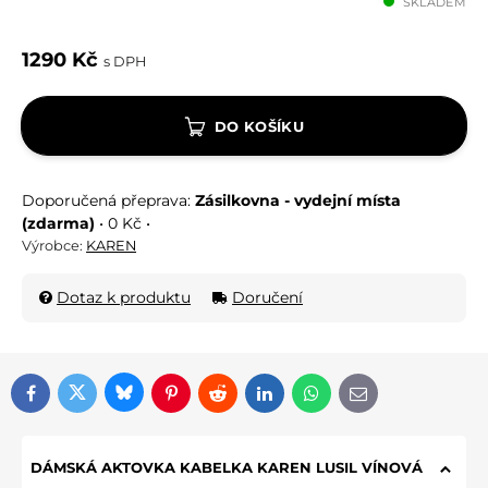
SKLADEM
1290 Kč
s DPH
DO KOŠÍKU
Zásilkovna - vydejní místa
(zdarma)
•
0 Kč
•
Výrobce:
KAREN
Dotaz k produktu
Doručení
Bluesky
Twitter
Facebook
Pinterest
Reddit
LinkedIn
WhatsApp
E-mail
DÁMSKÁ AKTOVKA KABELKA KAREN LUSIL VÍNOVÁ