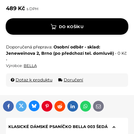
489 Kč
s DPH
DO KOŠÍKU
Osobní odběr - sklad:
Jeneweinova 2, Brno (po předchozí tel. domluvě)
•
0 Kč
•
Výrobce:
BELLA
Dotaz k produktu
Doručení
Bluesky
Twitter
Facebook
Pinterest
Reddit
LinkedIn
WhatsApp
E-mail
KLASICKÉ DÁMSKÉ PSANÍČKO BELLA 003 ŠEDÁ