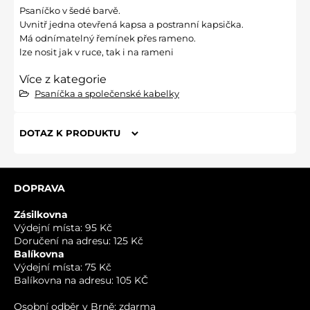
Psaníčko v šedé barvě.
Uvnitř jedna otevřená kapsa a postranní kapsička.
Má odnímatelný řemínek přes rameno.
lze nosit jak v ruce, tak i na rameni
Více z kategorie
Psaníčka a společenské kabelky
DOTAZ K PRODUKTU
Nový dotaz k produktu
DOPRAVA
JMÉNO
Zásilkovna
Výdejní místa: 95 Kč
Doručení na adresu: 125 Kč
VÁŠ E-MAIL
Balíkovna
Výdejní místa: 75 Kč
Balíkovna na adresu: 105 KČ
VÁŠ DOTAZ K PRODUKTU
Osobní odběr v Brně: zdarma