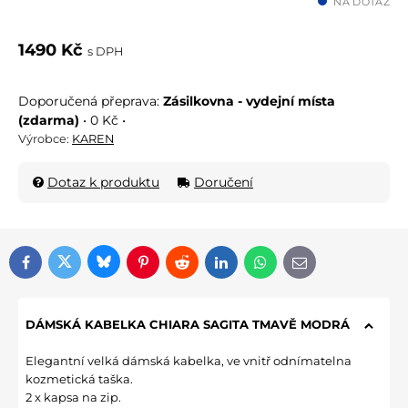
NA DOTAZ
1490 Kč
s DPH
Zásilkovna - vydejní místa
(zdarma)
•
0 Kč
•
Výrobce:
KAREN
Dotaz k produktu
Doručení
Bluesky
Twitter
Facebook
Pinterest
Reddit
LinkedIn
WhatsApp
E-mail
DÁMSKÁ KABELKA CHIARA SAGITA TMAVĚ MODRÁ
Elegantní velká dámská kabelka, ve vnitř odnímatelna
kozmetická taška.
2 x kapsa na zip.