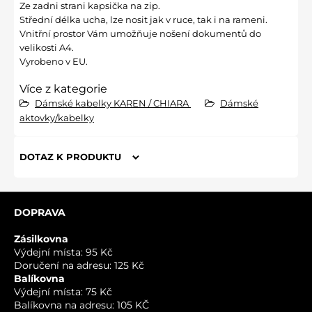
Ze zadni strani kapsička na zip.
Střední délka ucha, lze nosit jak v ruce, tak i na rameni.
Vnitřní prostor Vám umožňuje nošení dokumentů do
velikosti A4.
Vyrobeno v EU.
Více z kategorie
Dámské kabelky KAREN / CHIARA
Dámské
aktovky/kabelky
DOTAZ K PRODUKTU
Nový dotaz k produktu
DOPRAVA
JMÉNO
Zásilkovna
Výdejní místa: 95 Kč
Doručení na adresu: 125 Kč
VÁŠ E-MAIL
Balíkovna
Výdejní místa: 75 Kč
Balíkovna na adresu: 105 KČ