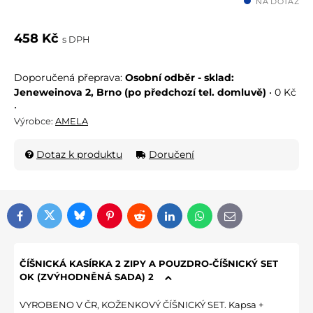
NA DOTAZ
458 Kč
s DPH
Osobní odběr - sklad:
Jeneweinova 2, Brno (po předchozí tel. domluvě)
•
0 Kč
•
Výrobce:
AMELA
Dotaz k produktu
Doručení
Bluesky
Twitter
Facebook
Pinterest
Reddit
LinkedIn
WhatsApp
E-mail
ČÍŠNICKÁ KASÍRKA 2 ZIPY A POUZDRO-ČÍŠNICKÝ SET
OK (ZVÝHODNĚNÁ SADA) 2
VYROBENO V ČR, KOŽENKOVÝ ČÍŠNICKÝ SET. Kapsa +