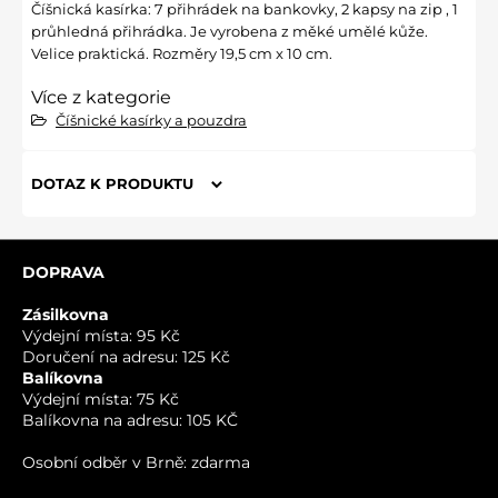
Číšnická kasírka: 7 přihrádek na bankovky, 2 kapsy na zip , 1
průhledná přihrádka. Je vyrobena z měké umělé kůže.
Velice praktická. Rozměry 19,5 cm x 10 cm.
Více z kategorie
Číšnické kasírky a pouzdra
DOTAZ K PRODUKTU
Nový dotaz k produktu
DOPRAVA
JMÉNO
Zásilkovna
Výdejní místa: 95 Kč
Doručení na adresu: 125 Kč
VÁŠ E-MAIL
Balíkovna
Výdejní místa: 75 Kč
Balíkovna na adresu: 105 KČ
VÁŠ DOTAZ K PRODUKTU
Osobní odběr v Brně: zdarma