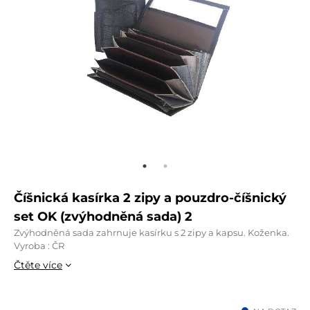
Číšnická kasírka 2 zipy a pouzdro-číšnický
set OK (zvýhodněná sada) 2
Zvýhodněná sada zahrnuje kasírku s 2 zipy a kapsu. Koženka.
Vyroba : ČR
Čtěte více