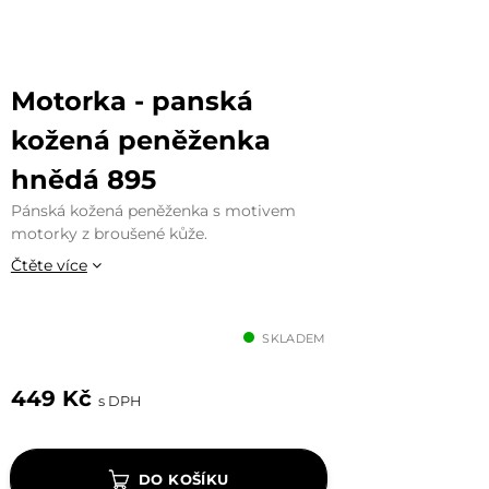
Motorka - panská
kožená peněženka
hnědá 895
Pánská kožená peněženka s motivem
motorky z broušené kůže.
Čtěte více
SKLADEM
449 Kč
s DPH
DO KOŠÍKU