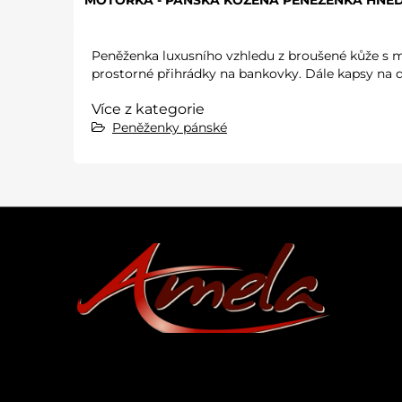
MOTORKA - PANSKÁ KOŽENÁ PENĚŽENKA HNĚD
Peněženka luxusního vzhledu z broušené kůže s m
prostorné přihrádky na bankovky. Dále kapsy na d
Více z kategorie
Peněženky pánské