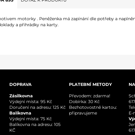
Á 895
DOTAZ K PRODUKTU
otivem motorky . Peněženka má zapínání dle potřeby a naplnění
oklady a přihrádky na karty.
DOPRAVA
PLATEBNÍ METODY
NA
Zásilkovna
Převodem: zdarma!
Sc
Výdejní místa: 95 Kč
Dobírka: 30 Kč
61
Doručení na adresu: 125 Kč
Bezhotovostně kartou:
Te
Balíkovna
připravujeme
E-
Výdejní místa: 75 Kč
Vý
Balíkovna na adresu: 105
Je
KČ
61