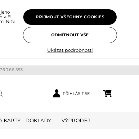
 jeho
m v EU,
PŘIJMOUT VŠECHNY COOKIES
m. Níže
ODMÍTNOUT VŠE
Ukázat podrobnosti
76 766 593
PŘIHLÁSIT SE
Nákupní košík
ledat
 KARTY - DOKLADY
VÝPRODEJ