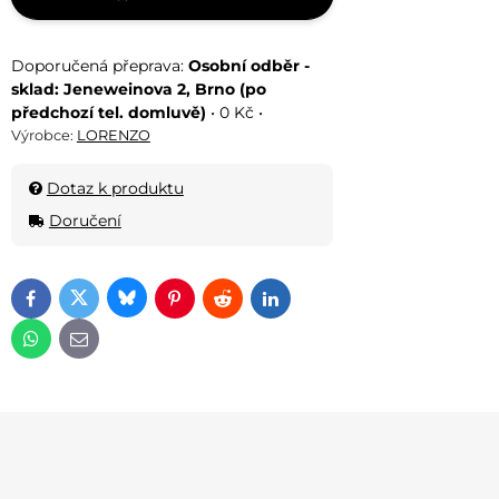
Osobní odběr -
sklad: Jeneweinova 2, Brno (po
předchozí tel. domluvě)
•
0 Kč
•
Výrobce:
LORENZO
Dotaz k produktu
Doručení
Bluesky
Twitter
Facebook
Pinterest
Reddit
LinkedIn
WhatsApp
E-mail