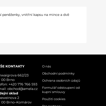
 peněženky, vnitřní kapsu na mince a dvě
ŠE KONTAKTY
O nás
Obchodní podmínky
hwaigrova 662/23
7 00 Brno
Ochrana osobních údajů
lefon: +420 776 766 593
Formulář odstoupení od
mail: obchod@amela.cz
kupní smlouvy
dejní sklad
neweinova 2
Použití cookies
7 00 Brno–Komárov