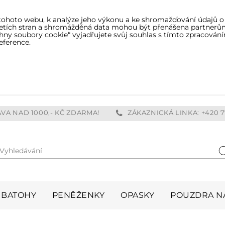
tohoto webu, k analýze jeho výkonu a ke shromažďování údajů o
třetích stran a shromážděná data mohou být přenášena partnerů
ny soubory cookie“ vyjadřujete svůj souhlas s tímto zpracování
eference.
VA NAD 1000,- KČ ZDARMA!
ZÁKAZNICKÁ LINKA: +420 7
Vyhledávání
H
BATOHY
PENĚŽENKY
OPASKY
POUZDRA NA