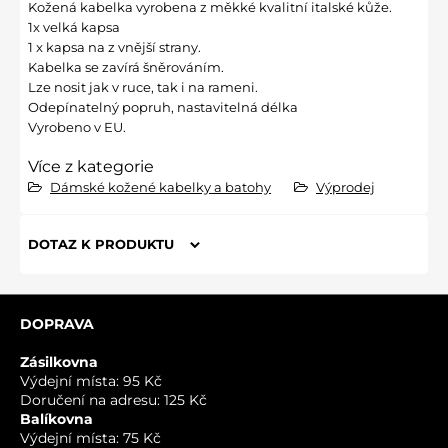
Kožená kabelka vyrobena z měkké kvalitní italské kůže.
1x velká kapsa
1 x kapsa na z vnější strany.
Kabelka se zavírá šněrováním.
Lze nosit jak v ruce, tak i na rameni.
Odepínatelný popruh, nastavitelná délka
Vyrobeno v EU.
Více z kategorie
Dámské kožené kabelky a batohy
Výprodej
DOTAZ K PRODUKTU
Nový dotaz k produktu
DOPRAVA
JMÉNO
Zásilkovna
Výdejní místa: 95 Kč
Doručení na adresu: 125 Kč
VÁŠ E-MAIL
Balíkovna
Výdejní místa: 75 Kč