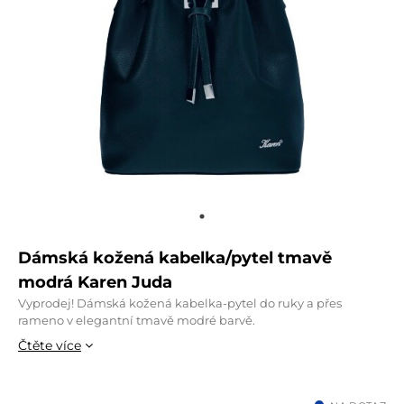
Dámská kožená kabelka/pytel tmavě
modrá Karen Juda
Vyprodej! Dámská kožená kabelka-pytel do ruky a přes
rameno v elegantní tmavě modré barvě.
Čtěte více