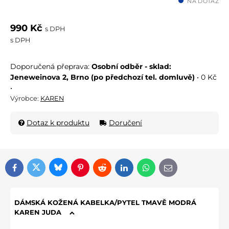
NA DOTAZ
990 Kč
s DPH
s DPH
Osobní odběr - sklad:
Jeneweinova 2, Brno (po předchozí tel. domluvě)
•
0 Kč
•
Výrobce:
KAREN
Dotaz k produktu
Doručení
Bluesky
Twitter
Facebook
Pinterest
Reddit
LinkedIn
WhatsApp
E-mail
DÁMSKÁ KOŽENÁ KABELKA/PYTEL TMAVĚ MODRÁ
KAREN JUDA