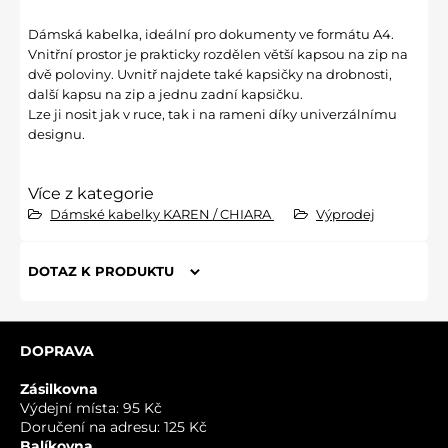
Dámská kabelka, ideální pro dokumenty ve formátu A4.
Vnitřní prostor je prakticky rozdělen větší kapsou na zip na
dvě poloviny. Uvnitř najdete také kapsičky na drobnosti,
další kapsu na zip a jednu zadní kapsičku.
Lze ji nosit jak v ruce, tak i na rameni díky univerzálnímu
designu.
Více z kategorie
Dámské kabelky KAREN / CHIARA
Výprodej
DOTAZ K PRODUKTU
Nový dotaz k produktu
DOPRAVA
JMÉNO
Zásilkovna
Výdejní místa: 95 Kč
Doručení na adresu: 125 Kč
VÁŠ E-MAIL
Balíkovna