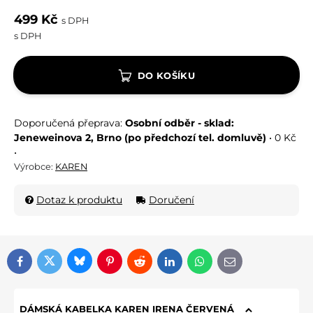
499 Kč
s DPH
s DPH
DO KOŠÍKU
Osobní odběr - sklad:
Jeneweinova 2, Brno (po předchozí tel. domluvě)
•
0 Kč
•
Výrobce:
KAREN
Dotaz k produktu
Doručení
Bluesky
Twitter
Facebook
Pinterest
Reddit
LinkedIn
WhatsApp
E-mail
DÁMSKÁ KABELKA KAREN IRENA ČERVENÁ