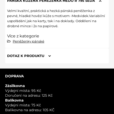
PÁNSKÁ KOŽENÁ PENĚŽENKA MEDO R 795 ŠEDÁ
Velmi kvaltní, praktická a hezká pánská peněženka z
pevné, hladké hovězí kůže s motivem -Medvidek.Variabilní
uspořádání jak na karty, tak i na doklady. Oddělení na
drobné mince i 2x na papírové.
Více z kategorie
Peněženky pánské
DOTAZ K PRODUKTU
Nový dotaz k produktu
DOPRAVA
JMÉNO
Zásilkovna
Výdejní místa: 95 Kč
Doručení na adresu: 125 Kč
VÁŠ E-MAIL
Balíkovna
Výdejní místa: 75 Kč
Balíkovna na adresu: 105 KČ