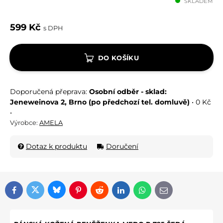
SKLADEM
599 Kč
s DPH
DO KOŠÍKU
Osobní odběr - sklad:
Jeneweinova 2, Brno (po předchozí tel. domluvě)
•
0 Kč
•
Výrobce:
AMELA
Dotaz k produktu
Doručení
Bluesky
Twitter
Facebook
Pinterest
Reddit
LinkedIn
WhatsApp
E-mail