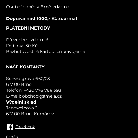
VÁŠ DOTAZ K PRODUKTU
Osobní odběr v Brně: zdarma
Doprava nad 1000,- Kč zdarma!
PLATEBNÍ METODY
Převodem: zdarma!
Dobírka: 30 Kč
Bezhotovostně kartou: připravujeme
NAŠE KONTAKTY
ODESLAT
Schwaigrova 662/23
617 00 Brno
Telefon: +420 776 766 593
E-mail: obchod@amela.cz
Výdejní sklad
Jeneweinova 2
617 00 Brno–Komárov
Facebook
O nás